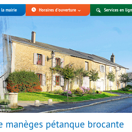
 la mairie
Horaires d'ouverture
Services en lign
te manèges pétanque brocante