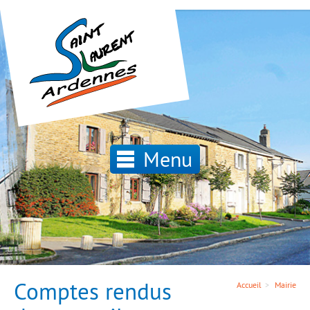
Aller
au
contenu
principal
Menu
Comptes rendus
Accueil
Mairie