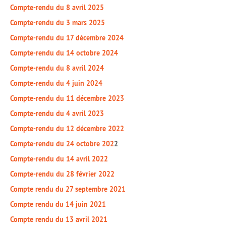
Compte-rendu du 8 avril 2025
Compte-rendu du 3 mars 2025
Compte-rendu du 17 décembre 2024
Compte-rendu du 14 octobre 2024
Compte-rendu du 8 avril 2024
Compte-rendu du 4 juin 2024
Compte-rendu du 11 décembre 2023
Compte-rendu du 4 avril 2023
Compte-rendu du 12 décembre 2022
Compte-rendu du 24 octobre 202
2
Compte-rendu du 14 avril 2022
Compte-rendu du 28 février 2022
Compte rendu du 27 septembre 2021
Compte rendu du 14 juin 2021
Compte rendu du 13 avril 2021