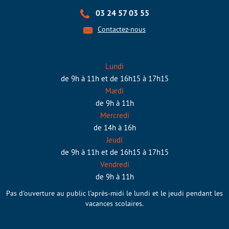
03 24 57 03 55
Contactez-nous
Lundi
de 9h à 11h et de 16h15 à 17h15
Mardi
de 9h à 11h
Mercredi
de 14h à 16h
Jeudi
de 9h à 11h et de 16h15 à 17h15
Vendredi
de 9h à 11h
Pas d'ouverture au public l'après-midi le lundi et le jeudi pendant les
vacances scolaires.