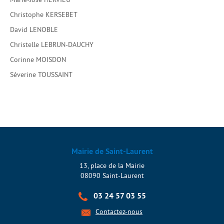
Christophe KERSEBET
David LENOBLE
Christelle LEBRUN-DAUCHY
Corinne MOISDON
Séverine TOUSSAINT
Mairie de Saint-Laurent
13, place de la Mairie
08090 Saint-Laurent
03 24 57 03 55
Contactez-nous