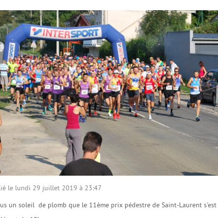
ié le lundi 29 juillet 2019 à 23:47
ous un soleil de plomb que le 11ème prix pédestre de Saint-Laurent s'e